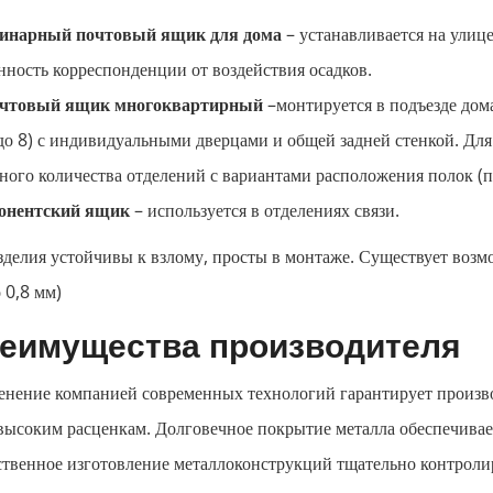
инарный почтовый ящик для дома
– устанавливается на улиц
нность корреспонденции от воздействия осадков.
чтовый ящик многоквартирный
–монтируется в подъезде дома
 до 8) с индивидуальными дверцами и общей задней стенкой. Для
зного количества отделений с вариантами расположения полок (
онентский ящик
– используется в отделениях связи.
зделия устойчивы к взлому, просты в монтаже. Существует воз
о 0,8 мм)
еимущества производителя
нение компанией современных технологий гарантирует произв
высоким расценкам. Долговечное покрытие металла обеспечива
твенное изготовление металлоконструкций тщательно контролиру