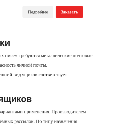
Почтовый ящик ЯК-11
Подробнее
Заказать
Цена по запросу
ки
ых писем требуются металлические почтовые
асность личной почты,
ешний вид ящиков соответствует
 ящиков
вариантами применения. Производителем
ъёмных рассылок. По типу назначения