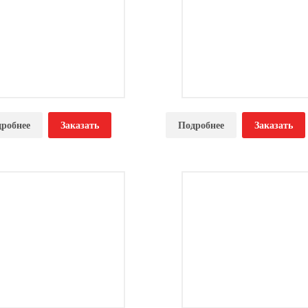
очтовый ящик ЯПС-1
Почтовый ящик ЯПС-6
робнее
Заказать
Подробнее
Заказать
на по запросу
Цена по запросу