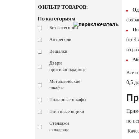
ФИЛЬТР ТОВАРОВ:
Од
По категориям
сохра
Без категории
По
(от 4
Антресоли
из ра
Вешалки
Аб
Двери
противопожарные
Все и
Металлические
0,5 д
шкафы
Пр
Пожарные шкафы
Приме
Почтовые ящики
по не
Стеллажи
складские
Качес