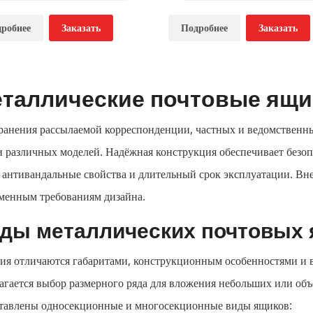
чтовый ящик ЯК-5с
Почтовый ящик ЯК-1
робнее
Заказать
Подробнее
Заказать
на по запросу
Цена по запросу
таллические почтовые ящи
ранения рассылаемой корреспонденции, частных и ведомственн
 различных моделей. Надёжная конструкция обеспечивает безоп
т
антивандальные
свойства и длительный срок эксплуатации. Вн
менным требованиям дизайна.
ды металлических почтовых
ия отличаются габаритами, конструкционным особенностями и 
агается выбор размерного ряда для вложения небольших или об
ставлены
односекционные
и многосекционные виды ящиков: