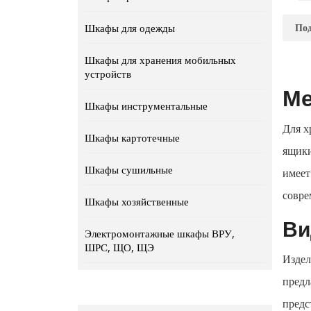
По
Под
Шкафы для одежды
Це
Шкафы для хранения мобильных
устройств
Ме
Шкафы инструментальные
Для х
Шкафы картотечные
ящики
Шкафы сушильные
имее
совре
Шкафы хозяйственные
Ви
Электромонтажные шкафы ВРУ,
ШРС, ЩО, ЩЭ
Издел
предл
пред